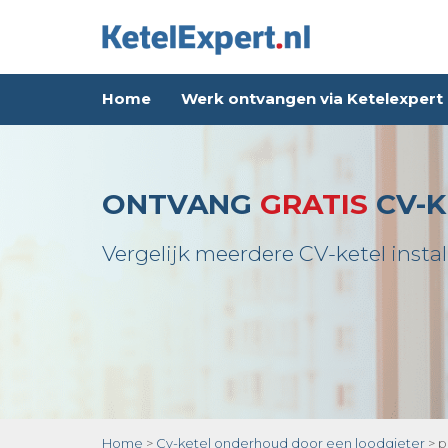
Home
Werk ontvangen via Ketelexpert
ONTVANG
GRATIS
CV-K
Vergelijk meerdere CV-ketel instal
Home
>
Cv-ketel onderhoud door een loodgieter
>
p