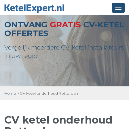
Togg
navi
ONTVANG
GRATIS
CV-KETEL
OFFERTES
Vergelijk meerdere CV-ketel installateurs
in uw regio
Home
>
CV ketel onderhoud Rotterdam
CV ketel onderhoud