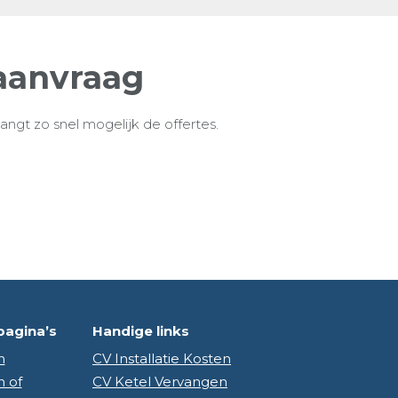
aanvraag
ngt zo snel mogelijk de offertes.
pagina’s
Handige links
n
CV Installatie Kosten
n of
CV Ketel Vervangen