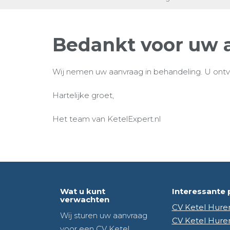
Bedankt voor uw 
Wij nemen uw aanvraag in behandeling. U ontva
Hartelijke groet,
Het team van KetelExpert.nl
Wat u kunt
Interessante 
verwachten
CV Ketel Hure
Wij sturen uw aanvraag
CV Ketel Hure
voor een CV Ketel